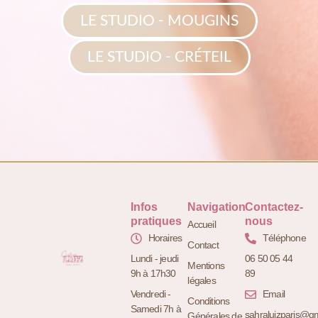
LE STUDIO - MOUGINS
LE STUDIO - CRÉTEIL
Infos
Navigation
Contactez-
pratiques
nous
Accueil
Horaires
Téléphone
Contact
Lundi - jeudi
06 50 05 44
Mentions
9h à 17h30
89
légales
Vendredi -
Email
Conditions
Samedi 7h à
sahraluizparis@g
Générales de