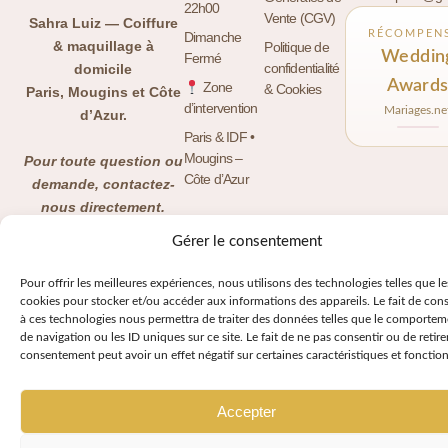
22h00
Vente (CGV)
Sahra Luiz — Coiffure
RÉCOMPEN
Dimanche
& maquillage à
Politique de
Weddin
Fermé
confidentialité
domicile
Award
Zone
& Cookies
Paris, Mougins et Côte
d’intervention
Mariages.ne
d’Azur.
Paris & IDF •
Mougins –
Pour toute question ou
Côte d’Azur
demande, contactez-
nous directement.
Gérer le consentement
Pour offrir les meilleures expériences, nous utilisons des technologies telles que le
cookies pour stocker et/ou accéder aux informations des appareils. Le fait de cons
à ces technologies nous permettra de traiter des données telles que le comportem
de navigation ou les ID uniques sur ce site. Le fait de ne pas consentir ou de retire
© 2025 Sahra Luïz — Coiffure & maquillage événementiel à domicile à
consentement peut avoir un effet négatif sur certaines caractéristiques et fonction
Paris, Mougins et Côte d’Azur.
F
I
Accepter
a
n
c
s